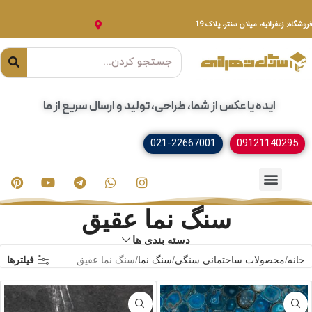
فروشگاه: زعفرانیه، میلان سنتر، پلاک 19
ایده یا عکس از شما، طراحی، تولید و ارسال سریع از ما
021-22667001
09121140295
خدمات سنگ
مصنوعات سنگی
سنگ ساختمانی
سنگ نما عقیق
دسته بندی ها
خانه
محصولات ساختمانی سنگی
سنگ نما
سنگ نما عقیق
فیلترها