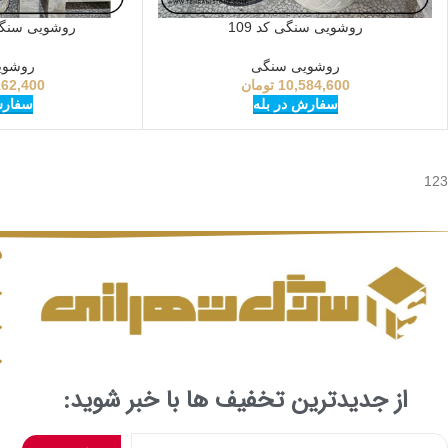
روشویی سنگی کد 109
روشویی سنگی 
روشویی سنگی
روشوی
10,584,600
تومان
162,400
سفارش در بله
سفارش
123
د
از جدیدترین تخفیف ها با خبر شوید: