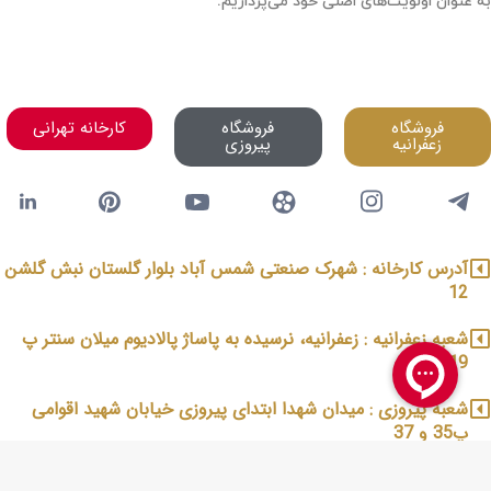
به عنوان اولویت‌های اصلی خود می‌پردازیم.
فروشگاه
فروشگاه
کارخانه تهرانی
زعفرانیه
پیروزی
آدرس کارخانه : شهرک صنعتی شمس آباد بلوار گلستان نبش گلشن
12
شعبه زعفرانیه : زعفرانیه، نرسیده به پاساژ پالادیوم میلان سنتر پ
19
شعبه پیروزی : میدان شهدا ابتدای پیروزی خیابان شهید اقوامی
پ35 و 37