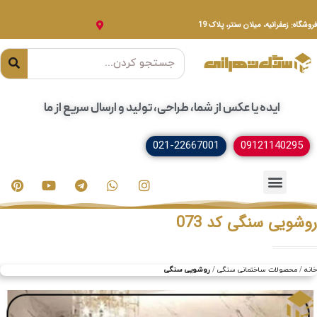
فروشگاه: زعفرانیه، میلان سنتر، پلاک 19
ایده یا عکس از شما، طراحی، تولید و ارسال سریع از ما
021-22667001
09121140295
خدمات سنگ
مصنوعات سنگی
سنگ ساختمانی
روشویی سنگی کد 073
خانه
محصولات ساختمانی سنگی
روشویی سنگی