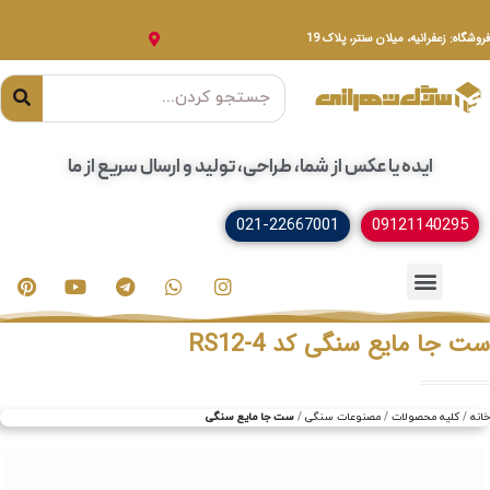
فروشگاه: زعفرانیه، میلان سنتر، پلاک 19
ایده یا عکس از شما، طراحی، تولید و ارسال سریع از ما
021-22667001
09121140295
خدمات سنگ
مصنوعات سنگی
سنگ ساختمانی
ست جا مایع سنگی کد RS12-4
خانه
کلیه محصولات
مصنوعات سنگی
ست جا مایع سنگی