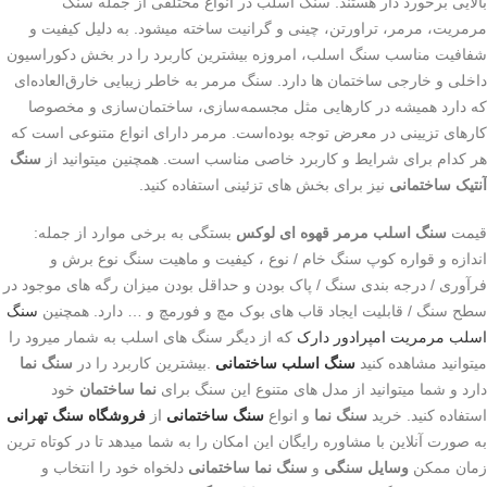
بالایی برخورد دار هستند. سنگ اسلب در انواع مختلفی از جمله سنگ
مرمریت، مرمر، تراورتن، چینی و گرانیت ساخته میشود. به دلیل کیفیت و
شفافیت مناسب سنگ اسلب، امروزه بیشترین کاربرد را در بخش دکوراسیون
داخلی و خارجی ساختمان ها دارد.
سنگ مرمر به خاطر زیبایی خارق‌العاده‌ای
که دارد همیشه در کارهایی مثل مجسمه‏‌سازی، ساختمان‌سازی و مخصوصا
کارهای تزیینی در معرض توجه بوده‌است. مرمر دارای انواع متنوعی است که
هر کدام برای شرایط و کاربرد خاصی مناسب است. همچنین میتوانید از
سنگ
آنتیک ساختمانی
نیز برای بخش های تزئینی استفاده کنید
.
قیمت
سنگ اسلب مرمر قهوه ای لوکس
بستگی به برخی موارد از جمله:
اندازه و قواره کوپ سنگ خام / نوع ، کیفیت و ماهیت سنگ نوع برش و
فرآوری / درجه بندی سنگ / پاک بودن و حداقل بودن میزان رگه های موجود در
سطح سنگ / قابلیت ایجاد قاب های بوک مچ و فورمچ و … دارد. همچنین
سنگ
اسلب مرمریت امپرادور دارک
که از دیگر سنگ های اسلب به شمار میرود را
میتوانید مشاهده کنید
سنگ اسلب ساختمانی
.
بیشترین کاربرد را در
سنگ نما
دارد و شما میتوانید از مدل های متنوع این سنگ برای
نما ساختمان
خود
استفاده کنید. خرید
سنگ نما
و انواع
سنگ ساختمانی
از
فروشگاه سنگ تهرانی
به صورت آنلاین با مشاوره رایگان این امکان را به شما میدهد تا در کوتاه ترین
زمان ممکن
وسایل سنگی
و
سنگ نما ساختمانی
دلخواه خود را انتخاب و