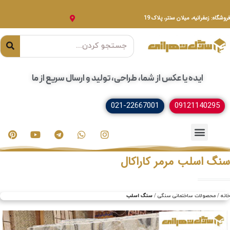
فروشگاه: زعفرانیه، میلان سنتر، پلاک 19
ایده یا عکس از شما، طراحی، تولید و ارسال سریع از ما
021-22667001
09121140295
خدمات سنگ
مصنوعات سنگی
سنگ ساختمانی
سنگ اسلب مرمر کاراکال
خانه
محصولات ساختمانی سنگی
سنگ اسلب