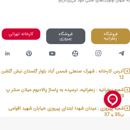
به عنوان اولویت‌های اصلی خود می‌پردازیم.
فروشگاه
فروشگاه
کارخانه تهرانی
زعفرانیه
پیروزی
آدرس کارخانه : شهرک صنعتی شمس آباد بلوار گلستان نبش گلشن
12
شعبه زعفرانیه : زعفرانیه، نرسیده به پاساژ پالادیوم میلان سنتر پ
19
شعبه پیروزی : میدان شهدا ابتدای پیروزی خیابان شهید اقوامی
پ35 و 37