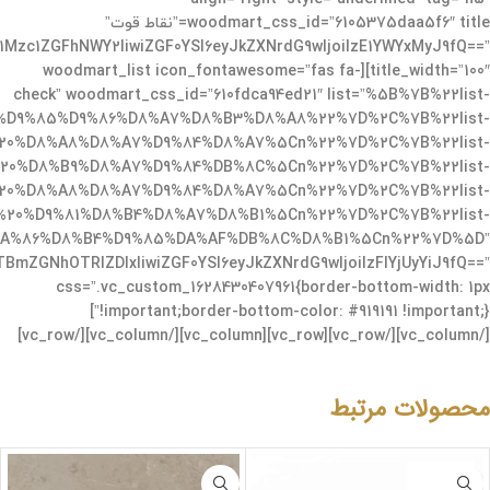
woodmart_css_id=”6105375daa5f6″ title=”نقاط قوت”
1Mzc1ZGFhNWY2IiwiZGF0YSI6eyJkZXNrdG9wIjoiIzE1YWYxMyJ9fQ==”
title_width=”100″][woodmart_list icon_fontawesome=”fas fa-
check” woodmart_css_id=”610fdca94ed21″ list=”%5B%7B%22list-
%D9%85%D9%86%D8%A7%D8%B3%D8%A8%22%7D%2C%7B%22list-
20%D8%A8%D8%A7%D9%84%D8%A7%5Cn%22%7D%2C%7B%22list-
20%D8%B9%D8%A7%D9%84%DB%8C%5Cn%22%7D%2C%7B%22list-
0%D8%A8%D8%A7%D9%84%D8%A7%5Cn%22%7D%2C%7B%22list-
0%D9%81%D8%B4%D8%A7%D8%B1%5Cn%22%7D%2C%7B%22list-
DA%86%D8%B4%D9%85%DA%AF%DB%8C%D8%B1%5Cn%22%7D%5D”
BmZGNhOTRlZDIxIiwiZGF0YSI6eyJkZXNrdG9wIjoiIzFlYjUyYiJ9fQ==”
css=”.vc_custom_1628430407961{border-bottom-width: 1px
!important;border-bottom-color: #919191 !important;}”]
[/vc_column][/vc_row][vc_row][vc_column][/vc_column][/vc_row]
محصولات مرتبط