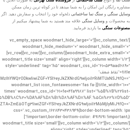
مشاوره رایگان این امکان را به شما میدهد تا در کوتاه ترین زمان ممکن
وسایل سنگی
و
سنگ نما ساختمانی
دلخواه خود را انتخاب و سفارش دهید. اگر
به محصولات و
وسایل سنگی
علاقه مند هستید به شما پیشنهاد میکنیم از
مصنوعات سنگی
ما بازدید فرمایید
.
[/vc_column_text][vc_empty_space woodmart_hide_large=”0″
woodmart_hide_medium=”0″ woodmart_hide_small=”0″
woodmart_hide_extra_small=”0″][/vc_column][/vc_row][vc_row]
[vc_column width=”1/2″][woodmart_title size=”small” align=”right”
style=”underlined” tag=”h5″ woodmart_css_id=”610539aad6890″
title=”نقاط ضعف”
1MzlhYWQ2ODkwIiwiZGF0YSI6eyJkZXNrdG9wIjoiI2RiMTUxNSJ9fQ==”
title_width=”100″][woodmart_list icon_fontawesome=”fas fa-
times” woodmart_css_id=”610fe04fa9987″ list=”%5B%7B%22list-
5%DB%8C%20%DA%AF%D8%B1%D8%AF%D8%AF.%5Cn%22%7D%5D”
mZTA0ZmE5OTg3IiwiZGF0YSI6eyJkZXNrdG9wIjoiI2M5MjIyMiJ9fQ==”
css=”.vc_custom_1628430438949{border-bottom-width: 1px
!important;border-bottom-color: #919191 !important;}”]
[/vc_column][vc_column width=”1/2″][woodmart_title size=”small”
align=”right” style=”underlined” tag=”h5″