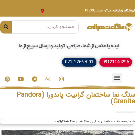
فروشگاه: زعفرانیه، میلان سنتر، پلاک 19
ایده یا عکس از شما، طراحی، تولید و ارسال سریع از ما
021-22667001
09121140295
خدمات سنگ
مصنوعات سنگی
سنگ ساختمانی
سنگ نما ساختمان گرانیت پاندورا (Pandora
Granite)
خانه
محصولات ساختمانی سنگی
سنگ نما
سنگ نما گرانیت