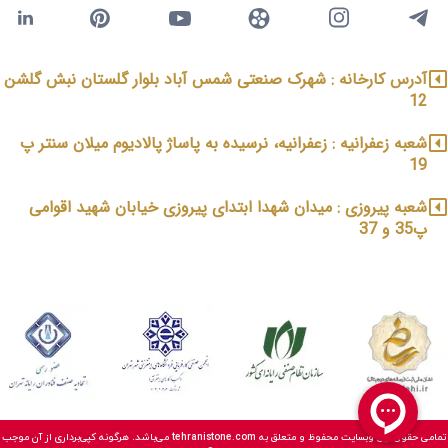
آدرس کارخانه : شهرک صنعتی شمس آباد بلوار گلستان نبش گلشن
12
شعبه زعفرانیه : زعفرانیه، نرسیده به پاساژ پالادیوم میلان سنتر پ
19
شعبه پیروزی : میدان شهدا ابتدای پیروزی خیابان شهید اقوامی
پ35 و 37
تمامی حقوق این وبسایت محفوظ و متعلق به tehranistone.com می‌باشد. هرگونه کپی‌برداری از آن موجب