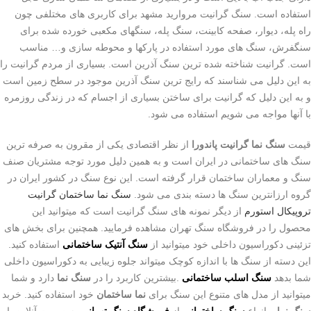
استفاده است. سنگ گرانیت مروارید مشهد برای کاربری های مختلفی چون
راه پله، دیوار، صفحه کابینت، سنگ پله، سنگهای مکعبی خورده شده برای
سنگفرش، سنگ های مورد استفاده در پارکها و محوطه سازی و
…
مناسب
است. گرانیت شناخته شده ترین سنگ آذرین است. بسیاری از مردم گرانیت را
به این دلیل می شناسند که رایج ترین سنگ آذرین موجود در سطح زمین است
و به این دلیل که گرانیت برای ساختن بسیاری از اجسام که در زندگی روزمره
با آنها مواجه می شویم استفاده می شود
.
قیمت
سنگ نما گرانیت پاندورا
از نظر اقتصادی یکی از مقرون به صرفه ترین
سنگ های ساختمانی در ایران است و به همین دلیل مورد توجه مشتریان صنف
سنگ و معماران ساختمان قرار گرفته است. این نوع سنگ در کشور ایران در
گروه ارزانترین سنگ ها دسته بندی می شود.
سنگ نما ساختمان گرانیت
تروپیکال استورم
از دیگر نمونه های سنگ گرانیت است که میتوانید این
محصول را در فروشگاه سنگ تهران مشاهده فرمایید. همچنین برای بخش های
تزئینی دکوراسیون داخلی خود میتوانید از
سنگ آنتیک ساختمانی
استفاده کنید.
این دسته از سنگ ها با اندازه کوچک میتواند جلوه زیبایی به دکوراسیون داخلی
شما بدهد
سنگ اسلب ساختمانی
.
بیشترین کاربرد را در
سنگ نما
دارد و شما
میتوانید از مدل های متنوع این سنگ برای
نما ساختمان
خود استفاده کنید. خربد
سنگ نما
و انواع
سنگ ساختمانی
از
فروشگاه سنگ تهرانی
به صورت آنلاین با