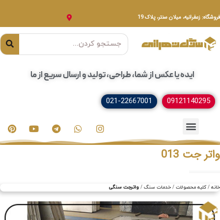
فروشگاه: زعفرانیه، میلان سنتر، پلاک 19
ایده یا عکس از شما، طراحی، تولید و ارسال سریع از ما
021-22667001
09121140295
خدمات سنگ
مصنوعات سنگی
سنگ ساختمانی
واتر جت 013
خانه
کلیه محصولات
خدمات سنگ
واترجت سنگی