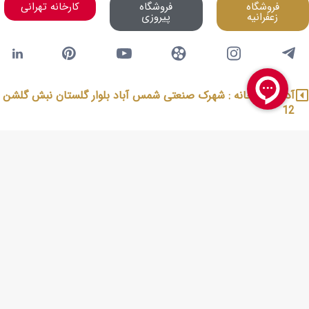
فروشگاه
فروشگاه
کارخانه تهرانی
زعفرانیه
پیروزی
آدرس کارخانه : شهرک صنعتی شمس آباد بلوار گلستان نبش گلشن
12
شعبه زعفرانیه : زعفرانیه، نرسیده به پاساژ پالادیوم میلان سنتر پ
19
شعبه پیروزی : میدان شهدا ابتدای پیروزی خیابان شهید اقوامی
پ35 و 37